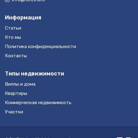
вот лишь некоторые преимущества, которые вы
цены, порядка оплаты, и другие – решает только
получаете здесь. Покупка этой недвижимости
Продавец, при личной встрече(!!!)
Информация
станет одним из самых удачных и приятных
Недвижимость у моря с грамотной локацией
вложений. Инвестируя в Черногорию, вы
Статьи
теперь рассматривают как объекты инвестиций
инвестируете в свое будущее и будущее своих
с круглогодичной (а не сезонной) доходностью.
Кто мы
детей! Купите для себя кусочек этой
Вкладывать средства в недвижимость на
Политика конфиденциальности
удивительной страны, и проведите здесь
берегу моря стало как никогда выгодно.
лучшие годы Вашей жизни! Оформляем вид на
Контакты
Привлекательность инвестиции в
жительство при покупке! Юридическое
недвижимость Черногории обусловлена
сопровождение!
Типы недвижимости
стабильностью пассивного дохода, ростом цен
на недвижимость, ростом объёмов инвестиций
Виллы и дома
в строительство жилья, стабильностью оценки
Квартиры
активов в евровалюте, получением вида на
Коммерческая недвижимость
жительство, скорым вступлением Черногории в
ЕС, постоянный рост потока туристов, низким
Участки
уровнем(почти отсутствием) криминала,
экологией. Современная Черногория –
стабильное демократическое государство, с