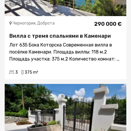
Черногория, Доброта
290 000 €
Вилла с тремя спальнями в Каменари
Лот 635 Бока Которска Современная вилла в
посёлке Каменари. Площадь виллы: 118 м.2
Площадь участка: 375 м.2 Количество комнат: 5
Спальных комнат: 3 Ванных комнат: 2 Эта
3
375 m²
трёхэтажная вилла полностью меблирована.
Расположена на первой линии у моря. Посёлок
Каменари, Боко Которская бухта, живописное и
тихое место. Панорамное остекление окон – с
видом на залив, город Тиват, и одну из
визитных карточек Черногории - Porto
Montenegro – элитный посёлок и гавань для
шикарных яхт. Структура: Цокольный этаж:
помещение 20кв.м., свободной планировки.