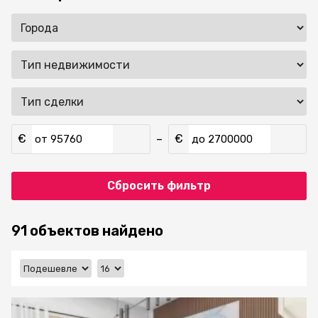
€
€
–
от
до
Сбросить фильтр
91 объектов найдено