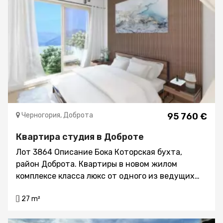
Черногория, Доброта
95 760 €
Квартира студия в Доброте
Лот 3864 Описание Бока Которская бухта,
район Доброта. Квартиры в новом жилом
комплексе класса люкс от одного из ведущих
Застройщиков Черногории Дата ввода в
27 m²
эксплуатацию – 01.06.2024 Покупатель
освобождён от уплаты государственного