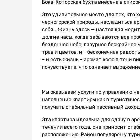
Бока-Которская бухта внесена в спис
Это удивительное место для тех, кто х
черногорской природы, насладиться ар
себя… Жизнь здесь — настоящая медита
долгие часы, когда забываются все про
бездонное небо, лазурное бескрайнее 
трав и цветов, и - бесконечная радост
– и есть жизнь – аромат кофе в тени в
почувствуете, что означает выражени
Мы оказываем услуги по управлению н
наполнение квартиры как в туристическ
получать стабильный пассивный доход 
Эта квартира идеальна для сдачу в арен
течении всего года, она приносит ста
расположению. Район популярен у тури