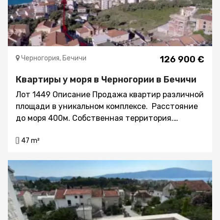
Черногория, Бечичи
126 900 €
Квартиры у моря в Черногории в Бечичи
Лот 1449 Описание Продажа квартир различной
площади в уникальном комплексе. Расстояние
до моря 400м. Собственная территория.
Оздоровительный центр с финской баней,
47 m²
хаммамом и тренажерным залом. Первое из
двух зданий - уже реализованный проект,
является отражением итальянского
творчества, черногорских пейзажей с
современными удобствами, и очарования
Адриатики. Уникальность местоположения
комплекса: с одной стороны - захватывающий