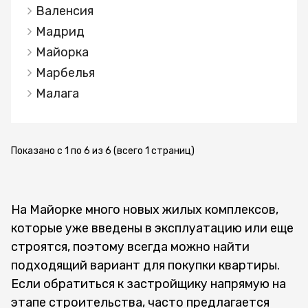
планировки с кварцевыми столешницами,
Валенсия
развлечений на фоне потрясающего
кондиционеры, электрические полы с
Мадрид
меноркского побережья.
подогревом в ванных комнатах, жалюзи с
электроприводом и многое другое. Во всех
Майорка
домах предусмотрено парковочное место и
Марбелья
кладовая.
Малага
Показано с 1 по 6 из 6 (всего 1 страниц)
На Майорке много новых жилых комплексов,
которые уже введены в эксплуатацию или еще
строятся, поэтому всегда можно найти
подходящий вариант для покупки квартиры.
Если обратиться к застройщику напрямую на
этапе строительства, часто предлагается