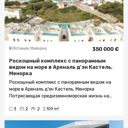
Испания, Майорка
350 000 €
Роскошный комплекс с панорамным
видом на море в Ареналь д’эн Кастель,
Менорка
Роскошный комплекс с панорамным видом на
море в Ареналь д'эн Кастель, Менорка
Потрясающая средиземноморская жизнь на
пороге вашего дома Откройте для себя
3
2
2
109 m²
сущность роскошной жизни в этом недавно
переосмысленном жилом комплексе,
расположенном всего в 200 метрах от