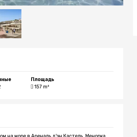
нные
Площадь
2
157 m²
м на море в Ареналь д'эн Кастель, Менорка