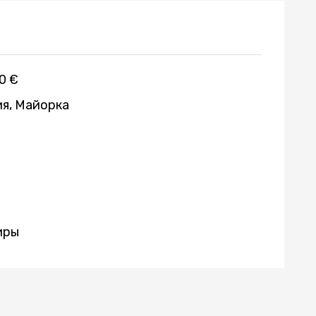
0 €
я, Майорка
иры