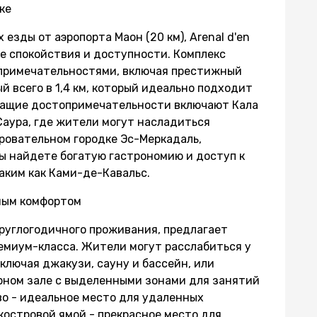
ке
езды от аэропорта Маон (20 км), Arenal d'en
ие спокойствия и доступности. Комплекс
опримечательностями, включая престижный
ый всего в 1,4 км, который идеально подходит
жащие достопримечательности включают Кала
Саура, где жители могут насладиться
ровательном городке Эс-Меркадаль,
вы найдете богатую гастрономию и доступ к
ким как Ками-де-Кавальс.
ным комфортом
руглогодичного проживания, предлагает
емиум-класса. Жители могут расслабиться у
ключая джакузи, сауну и бассейн, или
рном зале с выделенными зонами для занятий
во - идеальное место для удаленных
костровой ямой - прекрасное место для