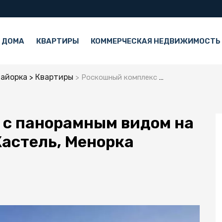
 ДОМА
КВАРТИРЫ
КОММЕРЧЕСКАЯ НЕДВИЖИМОСТЬ
айорка
Квартиры
Роскошный комплекс с панорамным видом на море в Ареналь д’эн Кастель, Менорка
 с панорамным видом на
Кастель, Менорка