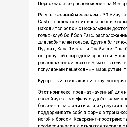
Первоклассное расположение на Менор
Расположенный менее чем в 30 минутах 
Castell предлагает идеальное сочетан
находится рядом с несколькими дост
гольф-клуб Golf Son Parc, расположенн
для любителей гольфа. Другие близле
Пудент, Кала Тирант и Плайя-де-Сон-
нетронутой природной красотой. В оча
расположенном всего в 9 км от отеля, 
популярным пешеходным маршрутам, та
Курортный стиль жизни с круглогодич
Этот комплекс, предназначенный для к
спокойную атмосферу с удобствами пр
бассейна, насладиться спа-услугами, в
поддерживать себя в форме в тренаже
йогой и боксом. Коворкинг-пространст
профессионалов, а открытая терраса с 