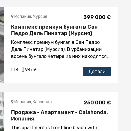
Испания, Мурсия
399 000 €
Комплекс премиум бунгал в Сан
Педро Дель Пинатар (Мурсия)
Комплекс премиум бунгал в Сан Педро
Дель Пинатар (Мурсия). В урбанизации
восемь бунгало четыре из них находятся
на нижнем этаже и состоят из трех
4
94 m²
спален двух ванных комнат гостиной и
Детали
кухни, кладовки участка с личным
бассейном и возможностью припарковать
машину общая площадь 150 кв.метров.
Верхние четыре бунгало также состоят из
Испания, Калаонда
250 000 €
трёх спален, двух ванных комнат и имеют
Продажа - Апартамент - Calahonda,
личный солярий с бассейном общая
Испания
площадь от 197 кв.метров. Комплекс будет
находится в центре города все в шаговой
This apartment is front line beach with