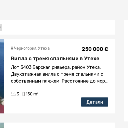
Черногория, Утеха
250 000 €
Вилла с тремя спальнями в Утехе
Лот 3403 Барская ривьера, район Утеха.
Двухэтажная вилла с тремя спальнями с
собственным пляжем. Расстояние до моря
30м. Площадь 150 кв.м. Площадь участка
3
150 m²
300 кв.м. Открытый паркинг на 3
автомобиля Собственный пляж Вилла
Детали
продаётся полностью меблированной
Структура: Двор – несколько каскадных
площадок для барбекю и шезлонгов,