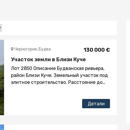
Черногория, Будва
130 000 €
Участок земли в Близи Куче
Лот 2850 Описание Будванская ривьера,
район Близи Куче. Земельный участок под
элитное строительство. Расстояние до
моря 350 м. Площадь 715 кв.м.
Урбанизировано Разрешённая площадь
застройки 390 кв.м. Разрешённая
Детали
этажность строительства – три этажа
S+P+1. Назначение – жилое
строительство Удобный заезд к участку с