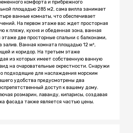
ременного комфорта и прибрежного
ьной площадью 285 м2, сама вилла занимает
етыре ванные комнаты, что обеспечивает
чений. На первом этаже вас ждет просторная
ю к пляжу, кухня и обеденная зона, ванная
м этаже две просторные спальни с балконами,
 залив. Ванная комната площадью 12 м²,
щей и коридор. На третьем этаже
ждая из которых имеет собственную ванную
 вид на очаровательные окрестности. Снаружи
но подходящие для наслаждения морским
ашего удобства предусмотрены два
еспрепятственный доступ к вашему дому.
лючая розмарин, лаванду, кипарисы, создавая
ка фасада также является частью цены.