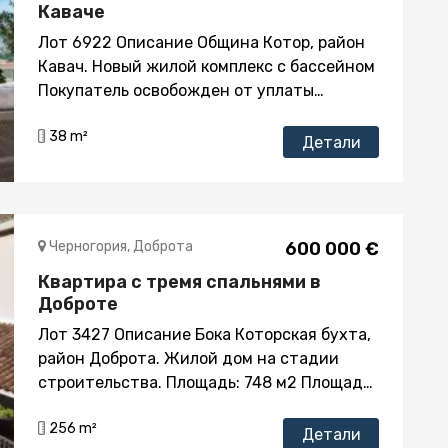
Каваче
Лот 6922 Описание Община Котор, район
Кавач. Новый жилой комплекс с бассейном
Покупатель освобожден от уплаты
государственного налога на оборот
38 m²
недвижимости – продажа
Детали
осуществляется «из первых рук» - от
Застройщика Расстояние до моря 800м.
Вид на море из всех квартир Комплекс
состоит из двух зданий Всего квартир в
Черногория, Доброта
600 000 €
комплексе – 20 Квартиры-студии,
Квартира с тремя спальнями в
квартиры с одной и с двумя спальнями,
Доброте
квартиры дуплексы с двумя спальнями
Площади квартир от 26 кв.м., до 124 кв.м.
Лот 3427 Описание Бока Которская бухта,
Цена одного квадратного метра от 3400
район Доброта. Жилой дом на стадии
евро до3800 Квартиры продаются
строительства. Площадь: 748 м2 Площадь
меблированными На фото представлены
участка 550 кв.м. Покупатель освобождён
общие возможности базовой меблировки
256 m²
от уплаты государственного налога на
Детали