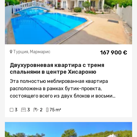
Турция, Мармарис
167 900 €
Двухуровневая квартира с тремя
спальнями в центре Хисароню
Эта полностью меблированная квартира
расположена в рамках бутик-проекта,
состоящего всего из двух блоков и восьми
единиц в общей сложности. Объект был
3
3
2
75 m²
разработан для семей и предлагает ряд
социальных объектов и общих пространств для
жителей, включая следующее:- Ландшафтные
зрелые зеленые сады- Большой общий