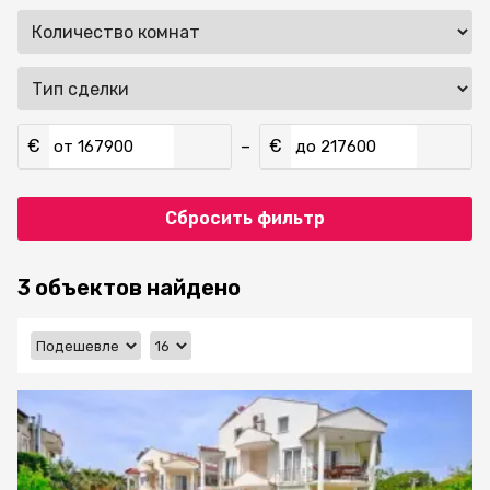
€
€
–
от
до
Сбросить фильтр
3 объектов найдено