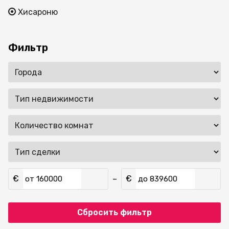
Хисароню
Фильтр
€
€
–
от
до
Сбросить фильтр