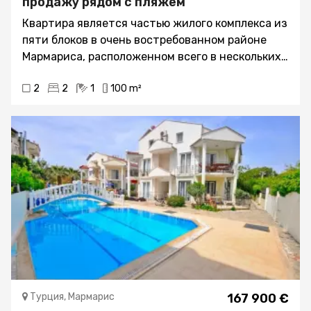
продажу рядом с пляжем
Квартира является частью жилого комплекса из
пяти блоков в очень востребованном районе
Мармариса, расположенном всего в нескольких
минутах от центра и недалеко от морского
2
2
1
100 m²
побережья. Объект находится в отличном
состоянии и ухожен, имеет следующие
преимущества:- Ухоженные ландшафтные
сады- Много места для отдыха на свежем
воздухе- Высокая степень безопасности
территории в любое время- Парковка для
автомобилейО квартиреКвартира имеет
просторную внутреннюю планировку и
включает в себя большую гостиную со
смещенной кухней и столовой. Кухня полностью
оборудована фирменной техникой и бытовой
техникой. Гостиная светлая и просторная, а
спальни двухместные, что позволяет
Турция, Мармарис
167 900 €
разместиться двум взрослым в каждой