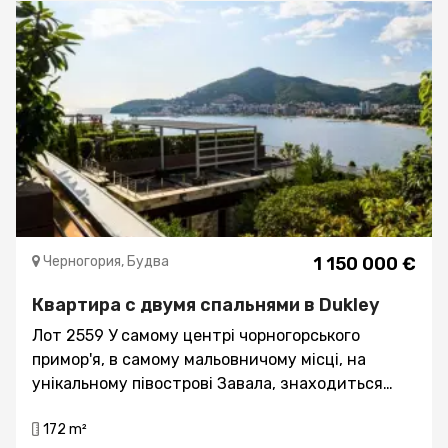
Черногория, Будва
1 150 000 €
Квартира с двумя спальнями в Dukley
Лот 2559 У самому центрі чорногорського
примор'я, в самому мальовничому місці, на
унікальному півострові Завала, знаходиться
елітний комплекс – міні місто Dukley Gardens –
172 m²
Елітна нерухомість Чорногорії. На всьому