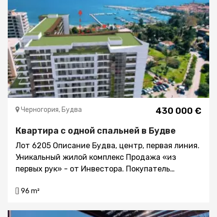
Черногория, Будва
430 000 €
Квартира с одной спальней в Будве
Лот 6205 Описание Будва, центр, первая линия.
Уникальный жилой комплекс Продажа «из
первых рук» - от Инвестора. Покупатель
освобождён от уплаты государственного
96 m²
налога на оборот недвижимости в размере 3%
от стоимости Объекта покупки. Площадь
45000кв.м. Расстояние до моря 50м. В