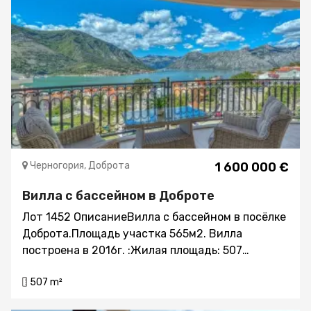
Черногория, Доброта
1 600 000 €
Вилла с бассейном в Доброте
Лот 1452 ОписаниеВилла с бассейном в посёлке
Доброта.Площадь участка 565м2. Вилла
построена в 2016г. :Жилая площадь: 507
м2Гостиных комнат: 2Спален: 6Ванных комнат:
507 m²
6Вид на море – из всех комнат Камин
БарбекюГараж+парковка Отдельная территория