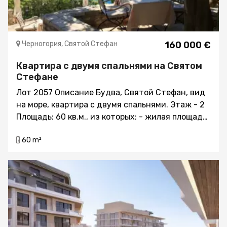
Черногория, Святой Стефан
160 000 €
Квартира с двумя спальнями на Святом
Стефане
Лот 2057 Описание Будва, Святой Стефан, вид
на море, квартира с двумя спальнями. Этаж - 2
Площадь: 60 кв.м., из которых: - жилая площадь
– 47 кв.м., площадь террасы 13 кв.м. Спален: 2
60 m²
Количество ванных комнат: 1 Террас: 1 Квартира
продаётся полностью меблированной. Квартира
расположена на втором этаже жилого дома,
ориентация – на юг, очень светлая. Расстояние
до моря 70 метров Структура: Гостиная,
совмещённая с обеденной зоной и кухней Две
спальни Санузел с душевой кабиной Терраса
Посёлок Святой Стефан – это визитная