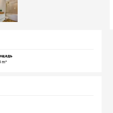
ощадь
8 m²