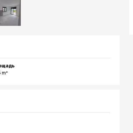
ощадь
5 m²