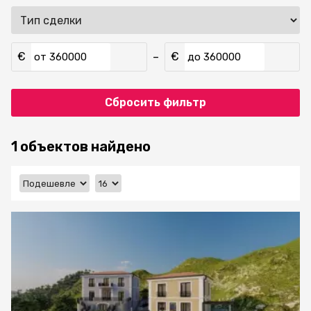
€
€
–
от
до
Сбросить фильтр
1 объектов найдено