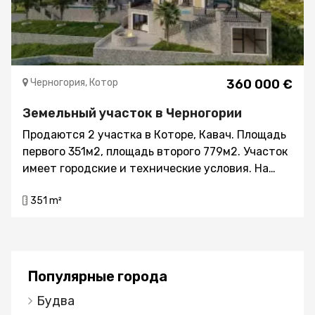
Черногория, Котор
360 000 €
Земельный участок в Черногории
Продаются 2 участка в Которе, Кавач. Площадь
первого 351м2, площадь второго 779м2. Участок
имеет городские и технические условия. На
участке можно построить
351 m²
многофункциональное здание высотой П+2
этажа. . Он расположен в непосредственной
близости от главной дороги. Коммуникации
(вода, электричество, канализация) находятся
рядом.
Популярные города
Будва