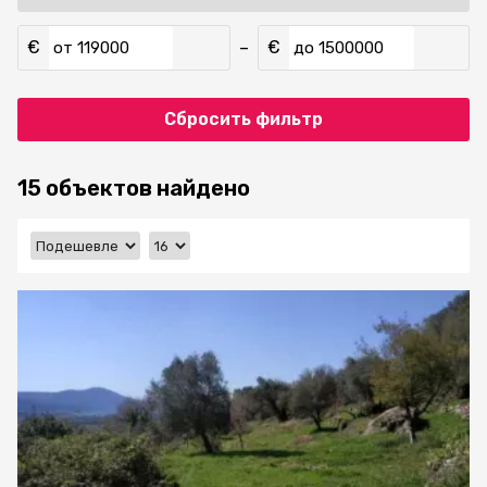
€
€
–
от
до
Сбросить фильтр
15 объектов найдено