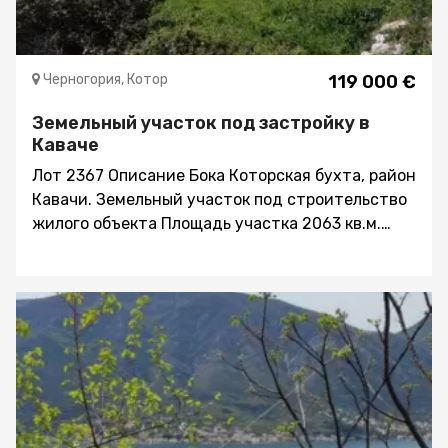
Черногория, Котор
119 000 €
Земельный участок под застройку в
Каваче
Лот 2367 Описание Бока Которская бухта, район
Кавачи. Земельный участок под строительство
жилого объекта Площадь участка 2063 кв.м.
Участок находится в уютном месте, с удобным
заездом по асфальтированной дороге и с
панорамными видами на горы и на море.
Участок объединяет в себе шесть отдельных
участков следующей площади: 1551 кв.м. 23 кв.м.
124 кв.м. 199m кв.м. 160 кв.м. 6 кв.м. Участки
объединены для реализации цели
строительства комплекса из трёх вилл, которые
могут продаваться со своими участками земли