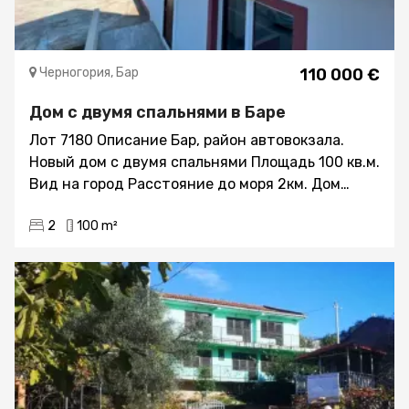
Черногория, Бар
110 000 €
Дом с двумя спальнями в Баре
Лот 7180 Описание Бар, район автовокзала.
Новый дом с двумя спальнями Площадь 100 кв.м.
Вид на город Расстояние до моря 2км. Дом
имеет собственный зелёный палисадник около
2
100 m²
40 кв.м. Дом расположен на просторной
частной территории, закрываемую воротами.
Это большой двор, принадлежащий трём
строениям. Двор имеет открытые парковочные
места, стоимость которых входит в продажную
стоимость квартир и дома Дом имеет два
собственных парковочных места, стоимость их
входит в цену продажи Дом продаётся в
чистовой отделке, без мебели, по системе