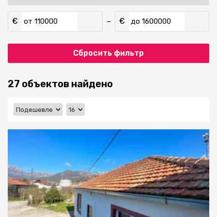
€
€
–
от
до
Сбросить фильтр
27 объектов найдено