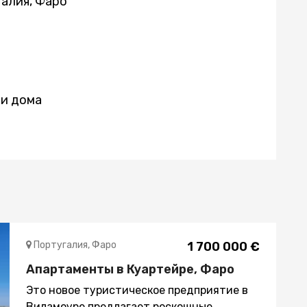
алия, Фаро
и дома
Португалия, Фаро
1 700 000 €
Апартаменты в Куартейре, Фаро
Это новое туристическое предприятие в
Виламоуре предлагает роскошные