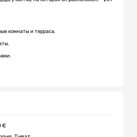
ные комнаты и терраса.
аты.
рами.
0 €
ория, Тиват