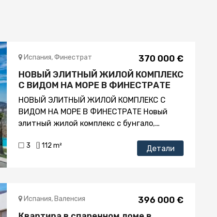
Испания, Финестрат
370 000 €
НОВЫЙ ЭЛИТНЫЙ ЖИЛОЙ КОМПЛЕКС
С ВИДОМ НА МОРЕ В ФИНЕСТРАТЕ
НОВЫЙ ЭЛИТНЫЙ ЖИЛОЙ КОМПЛЕКС С
ВИДОМ НА МОРЕ В ФИНЕСТРАТЕ Новый
элитный жилой комплекс с бунгало,
дуплексами и пентхаусами в Финестрате.
3
112 m²
Красивая квартира на первом этаже имеет
Детали
2 спальни 2 ванные комнаты, кухню
открытого плана с гостиной зоной,
встроенные шкафы, террасу и частный
сад. Каждый объект имеет частное
Испания, Валенсия
396 000 €
парковочное место и кладовую. Комплекс с
Квартира в спаренном доме в
большими общими зонами: -Бассейн-