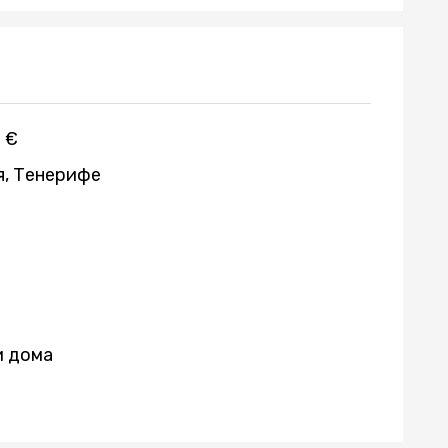
 €
я, Тенерифе
и дома