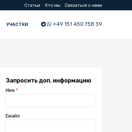
Статьи
Кто мы
Связаться с нами
+49 151 450 758 39
УЧАСТКИ
и дома
Вилла с 4 спальнями, Тенерифе, Испания
Запросить доп. информацию
Имя
Емайл