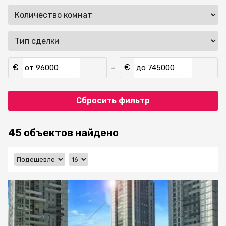
€
€
–
от
до
Сбросить фильтр
45 объектов найдено