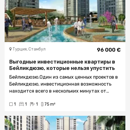
Турция, Стамбул
96 000 €
Выгодные инвестиционные квартиры в
Бейликдюзю, которые нельзя упустить
Бейликдюзю.Один из самых ценных проектов в
Бейликдюзю, инвестиционная возможность
находится всего в нескольких минутах от
общественного транспорта, автомагистралей,
1
1
1
75 m²
школ и всех других семейных нужд и удобств -
отличное место, чтобы обосноваться в городе.О
проекте и квартирахПроект, предлагающий все
преимущества городской жизни и спокойную