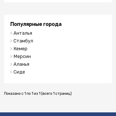
Общественный транспорт работает
поблизости, чтобы перемещаться по
полуострову и исследовать все, что Бодрум
может предложить.О проекте и
Популярные города
апартаментахЭтот проект, построенный
Анталья
ведущим разработчиком в Бодруме, состоит из
30 объектов недвижимости - десяти квартир с
Стамбул
вариантами 3 + 1 и двадцати квартир с 2 + 1.
Кемер
Резиденции с тремя спальнями находятся на
Мерсин
садовом этаже зданий, а апартаменты с двумя
Аланья
спальнями расположены на нижнем этаже или
верхних этажах участка. Социальные объекты
Сиде
включают центральный бассейн и зеленые сады
для отдыха.Направляясь внутрь, апартаменты
светлые и просторные с открытой планировкой,
Показано с 1 по 1 из 1 (всего 1 страниц)
используются все доступное пространство.
Кухни оборудованные множеством шкафов для
хранения. Спальни большого размера, а ванные
комнаты оборудованы душевыми кабинами. На