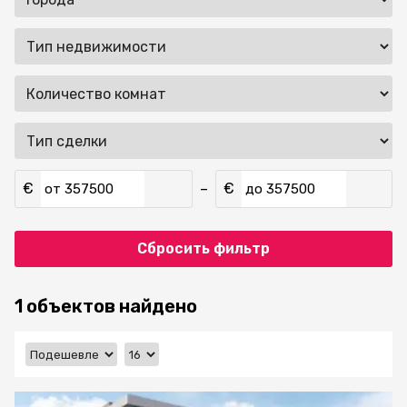
€
€
–
от
до
Сбросить фильтр
1 объектов найдено