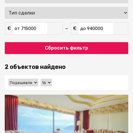
€
€
–
от
до
Сбросить фильтр
2 объектов найдено