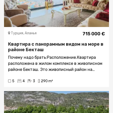
Турция, Аланья
715 000 €
Квартира с панорамным видом на море в
районе Бекташ
Почему надо брать:Расположение.Квартира
расположена в жилом комплексе в живописном
районе Бекташ. Это живописный район на
холмах гор Таурус. Здесь открывается
5
4
3
290 m²
великолепный панорамный вид на Аланию.На
данный момент, район застраивается
многочисленными виллами и новыми
современными домами. В этом районе тихо и
спокойно, поэтому здесь предпочитают жить
люди, которые ценят уединение и тишину, но в