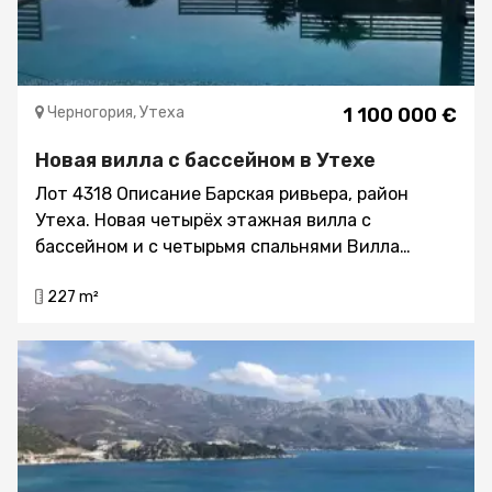
Черногория, Утеха
1 100 000 €
Новая вилла с бассейном в Утехе
Лот 4318 Описание Барская ривьера, район
Утеха. Новая четырёх этажная вилла с
бассейном и с четырьмя спальнями Вилла
построена в конце 2022 года Расстояние до
227 m²
моря 50м Вид на море Площадь 227 кв.м.
Площадь участка 399 кв.м. Паркинг на три
автомобиля Открытый бассейн Технические
помещения Высокое качество строительства и
отделки, натуральные материалы, инсталляция
для кондиционеров и соларных батарей -
окончена, Канализация – септик Городское
водоснабжение Резервные танки для воды 22