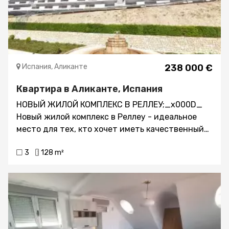
Испания, Аликанте
238 000 €
Квартира в Аликанте, Испания
НОВЫЙ ЖИЛОЙ КОМПЛЕКС В РЕЛЛЕУ;_x000D_
Новый жилой комплекс в Реллеу - идеальное
место для тех, кто хочет иметь качественный
дом в очень красивом месте и со всеми
3
128 m²
услугами по соседству. ;_x000D_ Здание
имеет 7 этажей с 2 лестницами и 2 лифтами. В
подвале есть 69 парковочных мест и 42
кладовые. На первом этаже находится крытый
бассейн с подогревом, большая комната для
использования всеми владельцами и два
коммерческих помещения, на крыше - открытый