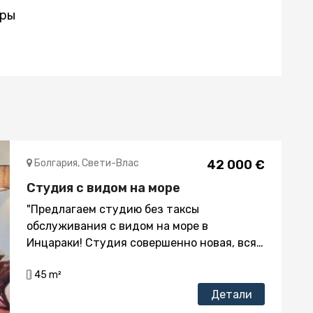
ры
Болгария, Свети-Влаc
42 000 €
Студия с видом на море
"Предлагаем студию без таксы
обслуживания с видом на море в
Инцараки! Студия совершенно новая, вся
мебель и оборудование новые! Находится
45 m²
на 2 этаже Площадь 45 м2 Плата за
обслуживание составляет 4 евро / м
Детали
документы готовы к продаже Есть