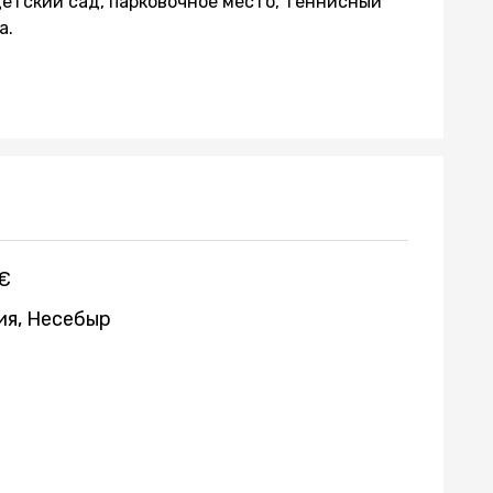
етский сад, парковочное место, теннисный
а.
 €
ия, Несебыр