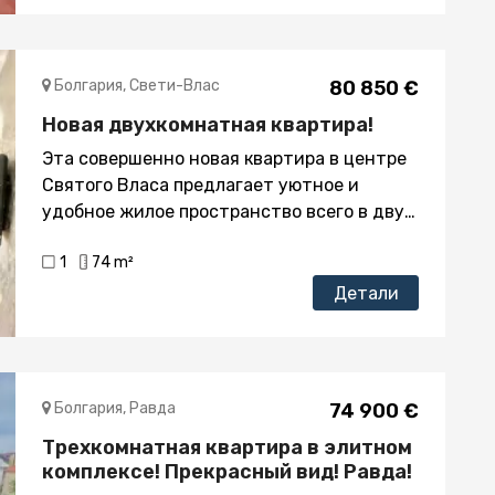
отдельные партии для электричества и
воды"
Болгария, Свети-Влаc
80 850 €
Новая двухкомнатная квартира!
Эта совершенно новая квартира в центре
Святого Власа предлагает уютное и
удобное жилое пространство всего в двух
шагах от моря. Имея площадь 73,5
1
74 m²
квадратных метра, он идеально подходит
для комфортного уединения на море.
Детали
Гостиная обставлена со вкусом с
достаточным естественным светом,
создающим гостеприимную атмосферу
для отдыха и общения. Спальня-это
Болгария, Равда
74 900 €
спокойный рай с удобной кроватью и
Трехкомнатная квартира в элитном
успокаивающим декором,
комплексе! Прекрасный вид! Равда!
обеспечивающим спокойный ночной сон.