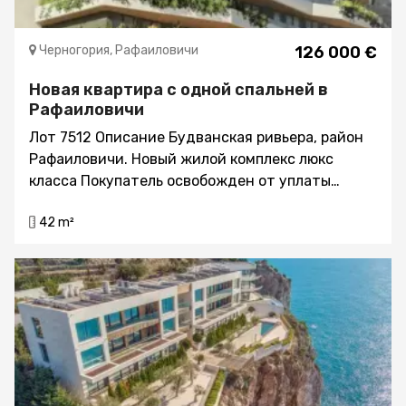
Черногория, Рафаиловичи
126 000 €
Новая квартира c одной спальней в
Рафаиловичи
Лот 7512 Описание Будванская ривьера, район
Рафаиловичи. Новый жилой комплекс люкс
класса Покупатель освобожден от уплаты
государственного налога на оборот
42 m²
недвижимости – продажа осуществляется «из
первых рук» - от Инвестора Расстояние до моря
– 80м. Окончание строительства и ввод в
эксплуатацию – 01.07.2025 В комплексе 39
эксклюзивных квартир и 43 гаражных места
Структура квартир: - 6 квартир-студий - 30
квартир с одной спальней - 3 квартиры с тремя
спальнями. Здание оборудовано лифтом, а так
же - а также помещениями общего