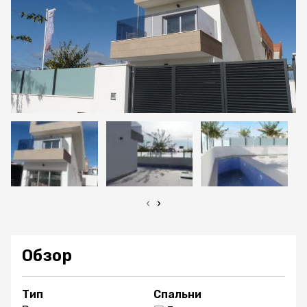
‹
›
Обзор
Тип
Спальни