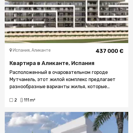
Испания, Аликанте
437 000 €
Квартира в Аликанте, Испания
Расположенный в очаровательном городе
Мутчамель, этот жилой комплекс предлагает
разнообразные варианты жилья, которые
подходят для различных нужд и стилей жизни.
2
111 m²
Всего 123 объекта недвижимости, будущие
жители могут выбрать между квартирами,
первыми этажами и пентхаусами, все они
спроектированы для максимального комфорта и
функциональности. Местоположение идеально