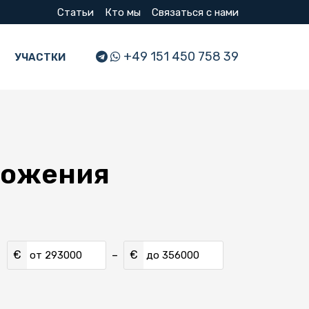
Статьи
Кто мы
Связаться с нами
+49 151 450 758 39
УЧАСТКИ
дложения
€
€
–
от
до