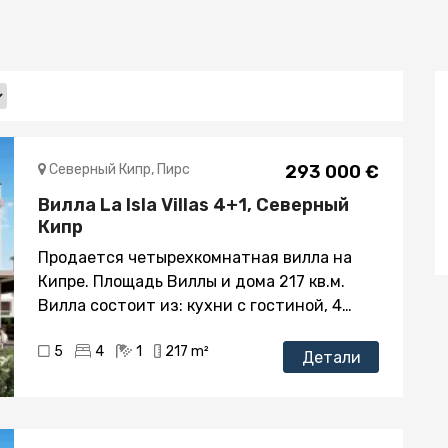
Северный Кипр, Пирс
293 000 €
Вилла La Isla Villas 4+1, Северный
Кипр
Продается четырехкомнатная вилла на
Кипре. Площадь Виллы и дома 217 кв.м.
Вилла состоит из: кухни с гостиной, 4
спален, ванной комнаты, прихожей. Вилла
5
4
1
217 m²
без мебели. На продажу выставлена
Детали
прекрасная вилла в районе Отукен, Пирс,
Кипр. Планировка ее следующая: на
первом этаже расположена гостиная-