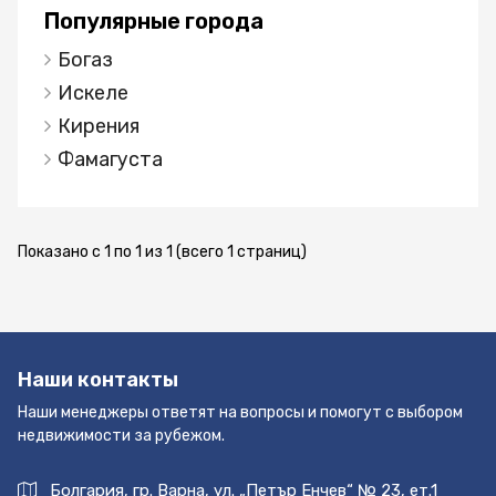
строительство, поэтому сейчас цены
Популярные города
невысокие. Жилой комплекс будет состоять из
Богаз
трех блоков, которые находятся всего в 1 000
метров от моря. на территории комплекса
Искеле
находится: • открытый и закрытый бассейны; •
Кирения
аквапарк; • кинотеатр; • детские и спортивные
Фамагуста
площадки; • SPA; • фитнес центр. Строительство
начнется в 2024 году и должно закончиться в
2027 году. Есть варианты недвижимости: •
студия с бассейном; • студия с собственным
Показано с 1 по 1 из 1 (всего 1 страниц)
садом; • 1+1 с бассейном; • 1+1 с садом; • 1+1. На
все вопросы об этом объекте недвижимости вы
можете получить ответы у менеджера сайта
Второй Дом.
Наши контакты
Наши менеджеры ответят на вопросы и помогут с выбором
недвижимости за рубежом.
Болгария, гр. Варна, ул. „Петър Енчев“ № 23, ет.1