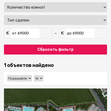
€
€
–
от
до
Сбросить фильтр
1 объектов найдено