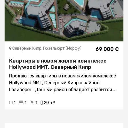
Северный Кипр, Гюзельюрт (Морфу)
69 000 €
Квартиры в новом жилом комплексе
Hollywood MMT, Северный Кипр
Продаются квартиры в новом жилом комплексе
Hollywood MMT, Северный Кипр в районе
Газиверен. Данный район обладает развитой
инфраструктурой, поэтому жилье будет легко
1
1
1
20 m²
сдать в аренду, если не планируется переезд
на Северный Кипр. Это отличная возможность
приобрести жилье, стоимость которого будет
стабильно расти. Застройщик только начинает