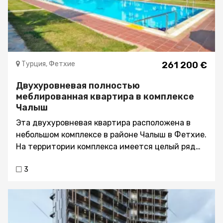
Турция, Фетхие
261 200 €
Двухуровневая полностью
меблированная квартира в комплексе
Чалыш
Эта двухуровневая квартира расположена в
небольшом комплексе в районе Чалыш в Фетхие.
На территории комплекса имеется целый ряд
социальных объектов, которыми могут
3
пользоваться жители, включая следующие:-
Красивые ухоженные сады- Большой общий
плавательный бассейн- Отдельный бассейн для
детей- Кафетерий и клуб на территории
комплекса- Постоянно действующая система