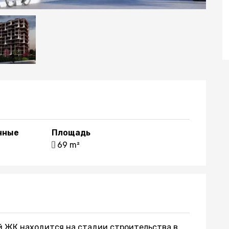
нные
Площадь
1
69 m²
 ЖК находится на стадии строительства в