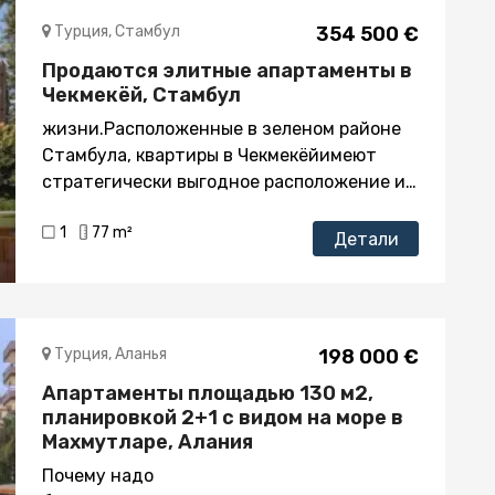
Турция, Стамбул
354 500 €
Продаются элитные апартаменты в
Чекмекёй, Стамбул
жизни.Расположенные в зеленом районе
Стамбула, квартиры в Чекмекёйимеют
стратегически выгодное расположение и
находятся в радиусе 15 минут езды от
1
77 m²
всего, что необходимо в повседневной
Детали
жизни - обращайтесь сегодня за более
подробной информацией о проживании
здесь.О проекте и
квартирахЗахватывающий малоэтажный
Турция, Аланья
198 000 €
проект состоит из 13 блоков и предлагает
Апартаменты площадью 130 м2,
на продажу 125 квартир и 16 коммерческих
планировкой 2+1 с видом на море в
магазинов. В каждом из зданий всего три
Махмутларе, Алания
этажа, покупатели могут выбрать жилье
до четырех спален. Дата завершения
Почему надо