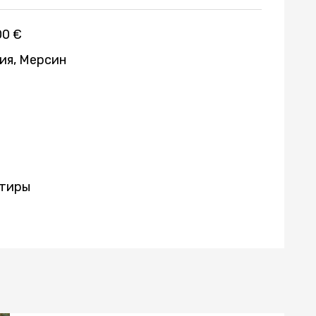
00 €
ия, Мерсин
тиры