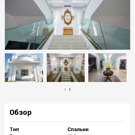
‹
›
Обзор
Тип
Спальни