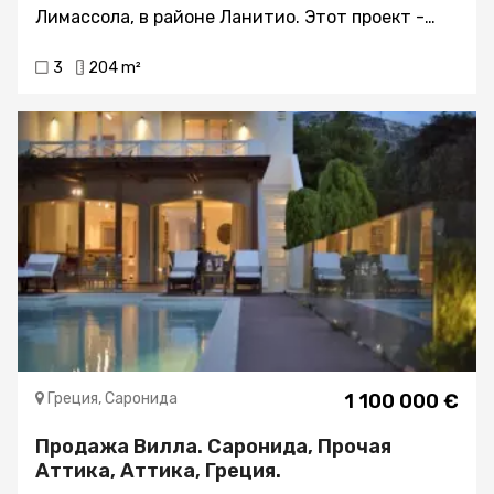
Лимассола, в районе Ланитио. Этот проект -
свидетельство современной архитектуры,
3
204 m²
тщательно продуманной с использованием
материалов высочайшего качества,
сочетающей практичные пространства с
визуально привлекательным дизайном.
Трехэтажное здание преимущественно
обращено на юго-запад, обеспечивая
постоянный вид на зеленые пейзажи и
солнечный свет. - Отличное соседство - Класс
энергопотребления A+ - Высокие потолки -
Складские помещения - Передовые технологии
- Впечатляющие экстерьеры и интерьеры -
Охлаждение и отопление с помощью систем
VRV - Инфраструктура для электромобилей
Греция, Саронида
1 100 000 €
Продажа Вилла. Саронида, Прочая
Аттика, Аттика, Греция.