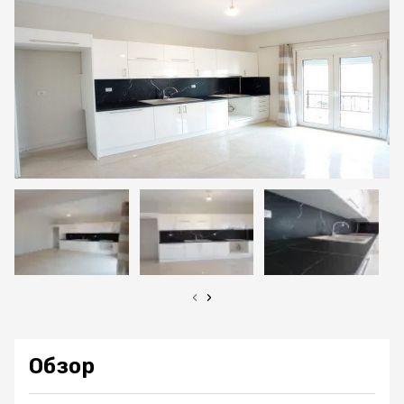
‹
›
Обзор