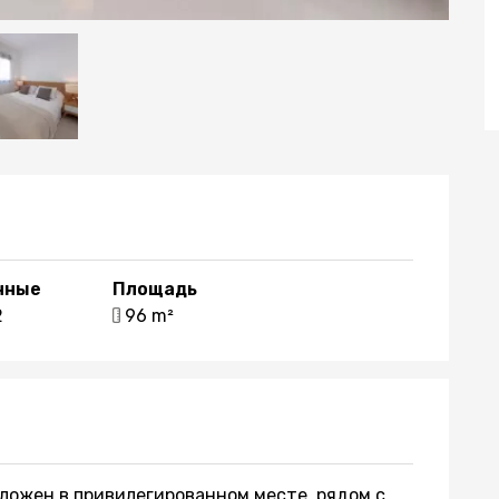
нные
Площадь
2
96 m²
оложен в привилегированном месте, рядом с