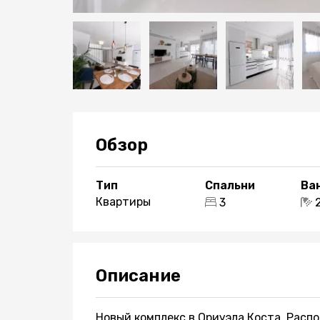
Обзор
Тип
Спальни
Ва
Квартиры
3
Описание
Новый комплекс в Ориуэла Коста. Расп