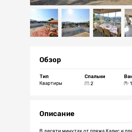
Обзор
Тип
Спальни
Ва
Квартиры
2
Описание
В десяти минутах от пляжа Калис и пл