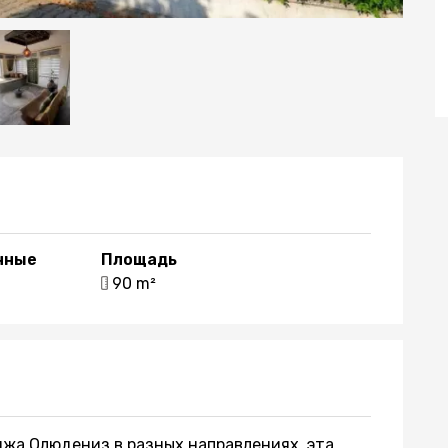
нные
Площадь
1
90 m²
яжа Олюдениз в разных направлениях, эта