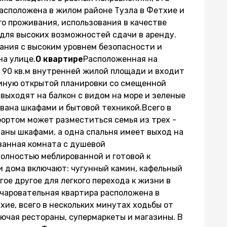
расположена в жилом районе Тузла в Фетхие и
о проживания, использования в качестве
для высоких возможностей сдачи в аренду.
ания с высоким уровнем безопасности и
на улице.
О квартире
Расположенная на
 90 кв.м внутренней жилой площади и входит
иную открытой планировки со смещенной
 выходят на балкон с видом на море и зеленые
вана шкафами и бытовой техникой.Всего в
мфортом может разместиться семья из трех -
ваны шкафами, а одна спальня имеет выход на
ванная комната с душевой
олностью меблированной и готовой к
 дома включают: чугунный камин, кафельный
гое другое для легкого перехода к жизни в
очаровательная квартира расположена в
ие, всего в нескольких минутах ходьбы от
ючая рестораны, супермаркеты и магазины. В