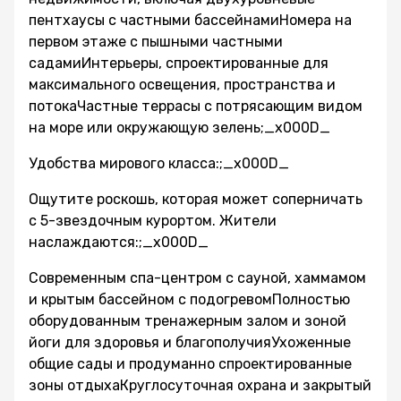
пентхаусы с частными бассейнамиНомера на
первом этаже с пышными частными
садамиИнтерьеры, спроектированные для
максимального освещения, пространства и
потокаЧастные террасы с потрясающим видом
на море или окружающую зелень;_x000D_
Удобства мирового класса:;_x000D_
Ощутите роскошь, которая может соперничать
с 5-звездочным курортом. Жители
наслаждаются:;_x000D_
Современным спа-центром с сауной, хаммамом
и крытым бассейном с подогревомПолностью
оборудованным тренажерным залом и зоной
йоги для здоровья и благополучияУхоженные
общие сады и продуманно спроектированные
зоны отдыхаКруглосуточная охрана и закрытый