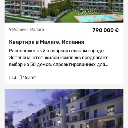
Испания, Малага
790 000 €
Квартира в Малаге, Испания
Расположенный в очаровательном городе
Эстепона, этот жилой комплекс предлагает
выбор из 50 домов, спроектированных для
наслаждения жизнью у моря. Варианты
3
165 m²
типологии включают квартиры, апартаменты на
первом этаже и пентхаусы, все с видом на море,
что гарантирует привилегированную и
эксклюзивную обстановку. Близость к
побережью, всего в 2 км, позволяет
наслаждаться морским бризом и
расслабляющими прогулками по пляжу. Жилье
оснащено современной бытовой техникой и