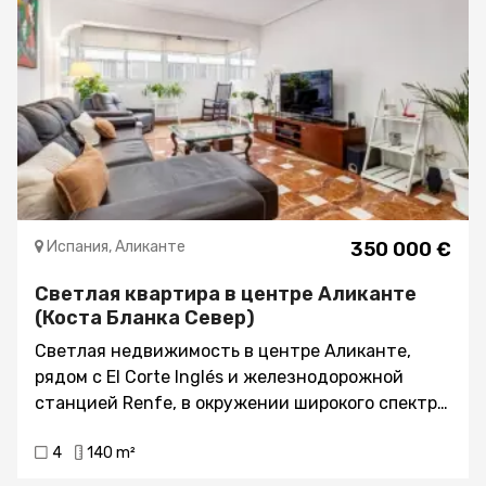
Испания, Аликанте
350 000 €
Светлая квартира в центре Аликанте
(Коста Бланка Север)
Светлая недвижимость в центре Аликанте,
рядом с El Corte Inglés и железнодорожной
станцией Renfe, в окружении широкого спектра
услуг. Недвижимость расположена в районе,
4
140 m²
где находятся магазины, многочисленные
рестораны и зона отдыха., В квартире есть