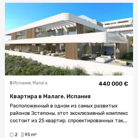
застекленная и полностью оборудованная
современная кухня, две ванные комнаты, одна
спальня с двуспальной кроватью и три спальни
с односпальными кроватями, большая
просторная и светлая гостиная. Возможность
парковки в том же здании., Недвижимость
находится в отличном состоянии, с
фарфоровыми полами, хорошего качества и
прекрасно изолирована от шума., В доме есть
швейцар и 2 лифта.
Испания, Малага
440 000 €
Квартира в Малаге, Испания
Расположенный в одном из самых развитых
районов Эстепоны, этот эксклюзивный комплекс
состоит из 25 квартир, спроектированных так,
чтобы предложить уникальный опыт жизни, где
2
95 m²
встречаются природа и современность.