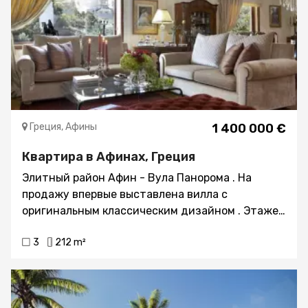
Греция, Афины
1 400 000 €
Квартира в Афинах, Греция
Элитный район Афин - Вула Панорома . На
продажу впервые выставлена вилла с
оригинальным классическим дизайном . Этажей
-2 Полезная площадь - 212 м2 Земельный
3
212 m²
участок - 350 м2 Сад - 100 м2 На первом этаже
находятся : Огромная , уютная , веранда с
панорамным видом на море Большой салон с
камином , и столовой комнатой . Двойной