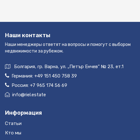
в подарок ) Автономное отопление Солнечная
батарея Спутниковая антена Подземный гараж
- 2 места для автомобиля Мраморная лестница
в подъезде Современный бесшумный лифт
Наши контакты
Видеодомофон До моря - 400 метров Аэропорт -
25 минут Порт Пирей - 30 минут Центр Афин -
Наши менеджеры ответят на вопросы и помогут с выбором
25 минут Подробности по объекту появятся
недвижимости за рубежом.
чуть позже....
Болгария, гр. Варна, ул. „Петър Енчев“ № 23, ет.1
Германия:
+49 151 450 758 39
Россия:
+7 965 174 56 69
info@riel.estate
Информация
Статьи
Кто мы