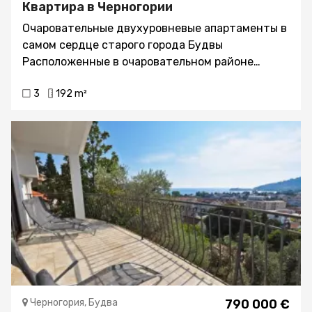
Квартира в Черногории
Очаровательные двухуровневые апартаменты в
самом сердце старого города Будвы
Расположенные в очаровательном районе
Старой Будвы, эти замечательные
3
192 m²
двухуровневые апартаменты предлагают
уникальную возможность познакомиться с
богатой историей и яркой культурой этой
жемчужины побережья. Эта ухоженная
резиденция площадью 192 квадратных метра
является воплощением очарования Старого
Света в сочетании с современными
удобствами. Двухуровневая планировка Когда
вы входите в этот уникальный дом, ваше
внимание сразу же привлекает двухуровневая
планировка. Первый этаж с тремя просторными
спальнями предназначен для спокойствия и
релаксации. Когда вы поднимаетесь на второй
Черногория, Будва
790 000 €