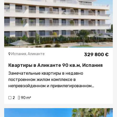
Испания, Аликанте
329 800 €
Квартиры в Аликанте 90 кв.м, Испания
Замечательные квартиры в недавно
построенном жилом комплексе в
непревзойденном и привилегированном
месте.Расположен всего в 800 м от пляжа
2
90 m²
Фламенка.Супермаркет, бары, рестораны и
гимнастический зал находятся всего в
нескольких метрах от резиденции. Идеально