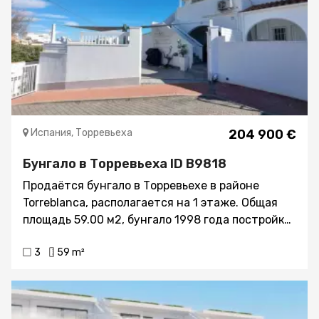
Испания, Торревьеха
204 900 €
Бунгало в Торревьеха ID B9818
Продаётся бунгало в Торревьехе в районе
Torreblanca, располагается на 1 этаже. Общая
площадь 59.00 м2, бунгало 1998 года постройки,
состоит из 3 комнат (2 спальни, 1 салон), 1
3
59 m²
ванной комнаты. Имеется кондиционер,
встроенные шкафы, балкон, зона барбекю,
общий бассейн, терраса, вид на море.