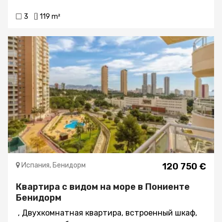
спальни и 2 ванные комнаты, распределенные
3
119 m²
по 2 этажам плюс солярий, и имеет дизайн,
основанный на концепции открытых
пространств.Большинство вилл имеют
прекрасный вид на море и находятся менее чем
в пяти минутах ходьбы от пляжа.Цены (без
учета НДС):- от 335.000€Готовность: сентябрь
2024 года
Испания, Бенидорм
120 750 €
Квартира с видом на море в Пониенте
Бенидорм
, Двухкомнатная квартира, встроенный шкаф,