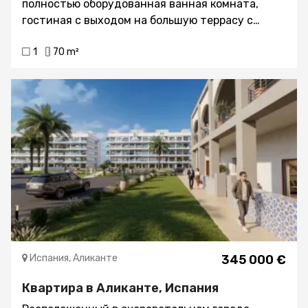
полностью оборудованная ванная комната,
гостиная с выходом на большую террасу с
видом на бассейн урбанизации, полностью
1
70 m²
оборудованная отдельная кухня, кондиционер с
горячей и холодной водой, в урбанизации есть
два бассейна, теннисный корт. падл-теннис,
детская площадка для детей, автобусная
остановка с большим садом у дверей
урбанизации, рядом с торговыми центрами,
школами, медицинскими центрами,
больницами, супермаркетами и в нескольких
метрах от одного из лучших пляжей Бенидорма.
Общая площадь 70 m2 Количество парковочных
мест 1 6 эт. С лифтом Площадь террасы 12 м2
Расстояние до моря 900 метров I.B.I. (Годовой
налог) € 229
Испания, Аликанте
345 000 €
Квартира в Аликанте, Испания