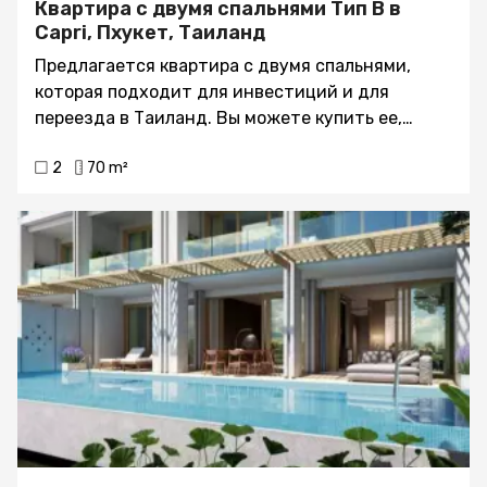
Квартира с двумя спальнями Тип В в
Capri, Пхукет, Таиланд
Предлагается квартира с двумя спальнями,
которая подходит для инвестиций и для
переезда в Таиланд. Вы можете купить ее,
используя leasehold. Вот что инвестор
2
70 m²
получает, покупая эту квартиру: балкон,
консьерж, лифт, сад, тренажерный зал, детская
игровая площадка, паркинг, бассейн.