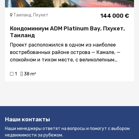
Таиланд, Пхукет
144 000 €
Кондоминиум ADM Platinum Bay, Пхукет,
Таиланд
Проект расположился в одном из наиболее
востребованных районе острова — Камале, —
спокойном и тихом месте, с великолепным
пляжем, идеально подходящим для семейного
1
38 m²
отдыха. Особенностью кондоминиума является
его масштаб — девелопер предусмотрел
создание обширной инфраструктуры с целью
создания идеальной среды пребывания на
отдыхе. Гости могут насладиться несколькими
бассейнами, фитнес-центром, ресторанами и
Наши контакты
зонами отдыха. Масштаб застройки впечатляет
— 19 160 м2, а площадь помещений составит
Наши менеджеры ответят на вопросы и помогут с выбором
внушительные 10 498 м2. Расположения
недвижимости за рубежом.