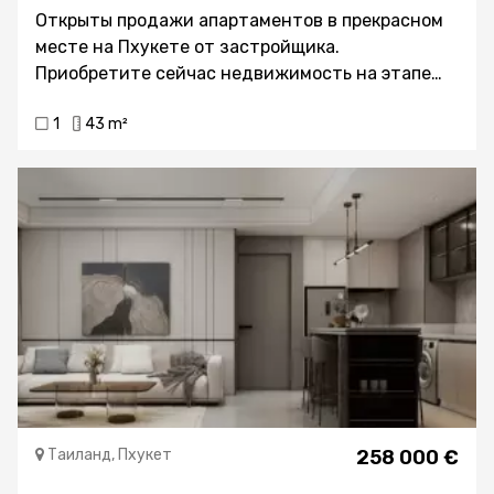
Открыты продажи апартаментов в прекрасном
месте на Пхукете от застройщика.
Приобретите сейчас недвижимость на этапе
строительства по цене от 213 000 евро. В
1
43 m²
дальнейшем стоимость будет расти. Варианты
с 1 и более спальнями и ванными комнатами
доступны. Жилой комплекс включает в себя
детскую площадку, тренажерный зал,
прогулочные дорожки, бассейн и многое другое.
Рядом находятся все необходимые объекты
инфраструктуры для комфортной жизни.
Инвестирование в такую недвижимость
окупится, поскольку Пхукет является
популярным туристическим островом. Здесь
легко сдать жильё в аренду и при
необходимости перепродать.
Таиланд, Пхукет
258 000 €