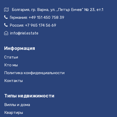
кондоминиума крайне удачное — на пышном
тропическом склоне холма, в окружении гор и
Болгария, гр. Варна, ул. „Петър Енчев“ № 23, ет.1
красивых пейзажей с видом на море. Проект
Германия:
+49 151 450 758 39
будет управляться Международной
Россия:
+7 965 174 56 69
гостиничной управляющей компанией
info@riel.estate
Wyndham, чтобы обеспечить максимальную
заполняемость, высокую доходность и
управленческие услуги мирового уровня.
Информация
Удобства: • 15 зданий • Сад с водопадом •
Статьи
Частный клубный дом • Рестораны и бары •
Фитнес центр • 24/7 рецепшн • Закатный лаунж
Кто мы
• 24 бассейна • 24 часовая охрана и
Политика конфиденциальности
видеонаблюдение • Парковка
Контакты
Типы недвижимости
Виллы и дома
Квартиры