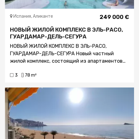
Испания, Аликанте
249 000 €
НОВЫЙ ЖИЛОЙ КОМПЛЕКС В ЭЛЬ-РАСО,
ГУАРДАМАР-ДЕЛЬ-СЕГУРА
НОВЫЙ ЖИЛОЙ КОМПЛЕКС В ЭЛЬ-РАСО,
ГУАРДАМАР-ДЕЛЬ-СЕГУРА Новый частный
жилой комплекс, состоящий из апартаментов
премиум-класса с 2 спальнями и пентхаусов
3
78 m²
премиум-класса с 2 или 3 спальнями, с частной
общественной зоной и роскошными
удобствами. Квартиры современного дизайна в
охраняемой парковой зоне с цитрусовыми
садами и соляными озерами. Этот красивый
современный комплекс предлагает высочайшее
качество жизни, которое достигается
благодаря близости к природе и высоким
технологиям. Современная урбанизация,