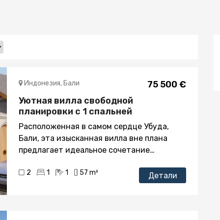
Индонезия, Бали
75 500 €
Уютная вилла свободной
планировки с 1 спальней
Расположенная в самом сердце Убуда,
Бали, эта изысканная вилла вне плана
предлагает идеальное сочетание
современной роскоши и традиционного
2
1
1
57 m²
очарования. Идеально подходящая для
Детали
тех, кто ищет спокойного уединения или
выгодной возможности для инвестиций,
эта вилла с одной спальней и одной