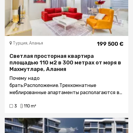
Турция, Аланья
199 500 €
Светлая просторная квартира
площадью 110 м2 в 300 метрах от моря в
Махмутларе, Алания
Почему надо
брать:Расположение.Трехкомнатные
меблированные апартаменты располагаются в
жилом комплексе района Махмутлар в 300
3
110 m²
метрах от моря. В районе есть 3 основные
улицы: Барабарос, Ататюрк и центральная
прибрежная улица шоссе Анталия – Мерсин. В
Махмутларе есть все что нужно для