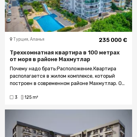
Турция, Аланья
235 000 €
Трехкомнатная квартира в 100 метрах
от моря в районе Махмутлар
Почему надо брать:Расположение.Квартира
располагается в жилом комплексе, который
построен в современном районе Махмутлар. Он
почти ничем не отличается от соседних
3
125 m²
районов. Отличие лишь в том, что здесь
большая русскоязычная община, и многие
туристы приезжают не на неделю-две, а на
несколько теплых месяцев.В настоящее время
это место очень популярно у туристов, а также
тех, кто хочет купить квартиру в Турции, либо